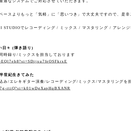
最適なシステムでご対応させていただきます。
ペースよりもっと「気軽」に「思いつき」で大丈夫ですので、是非
I STUDIOでレコーディング / ミックス / マスタリング / アレ
い日々 (弾き語り)
同時録り/ミックスを担当しております
p-EQl7eh8?si=SDijxu7feOSFkrxE
四半世紀生きてみた
込み/エレキギター演奏/レコーディング/ミックス/マスタリングを
Err7g-rtiQ?si=k01wDgXapHqBXANR