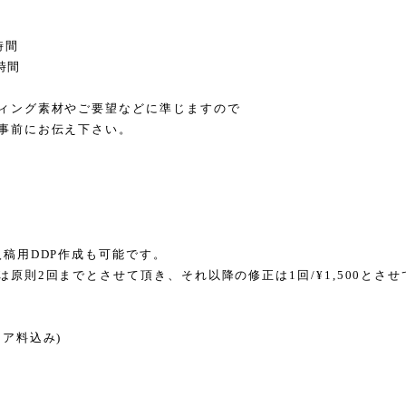
時間
5時間
ィング素材やご要望などに準じますので
事前にお伝え下さい。
入稿用DDP作成も可能です。
原則2回までとさせて頂き、それ以降の修正は1回/¥1,500とさ
ニア料込み)