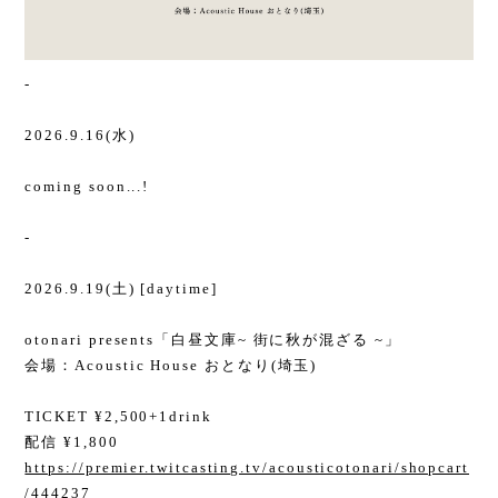
-
2026.9.16(水)
coming soon...!
-
2026.9.19(土) [daytime]
otonari presents「白昼文庫~ 街に秋が混ざる ~」
会場：Acoustic House おとなり(埼玉)
TICKET ¥2,500+1drink
配信 ¥1,800
https://premier.twitcasting.tv/acousticotonari/shopcart
/444237