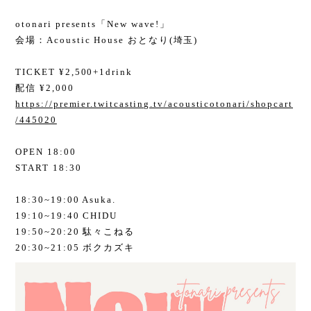
otonari presents「New wave!」
会場：Acoustic House おとなり(埼玉)
TICKET ¥2,500+1drink
配信 ¥2,000
https://premier.twitcasting.tv/acousticotonari/shopcart
/445020
OPEN 18:00
START 18:30
18:30~19:00 Asuka.
19:10~19:40 CHIDU
19:50~20:20 駄々こねる
20:30~21:05 ボクカズキ