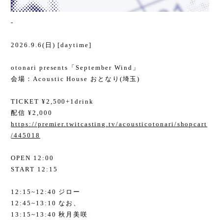
-
2026.9.6(日) [daytime]
otonari presents「September Wind」
会場：Acoustic House おとなり(埼玉)
TICKET ¥2,500+1drink
配信 ¥2,000
https://premier.twitcasting.tv/acousticotonari/shopcart
/445018
OPEN 12:00
START 12:15
12:15~12:40 ジロー
12:45~13:10 なお、
13:15~13:40 秋月美咲