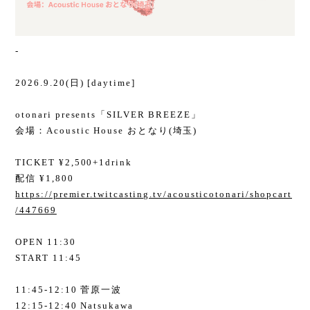
-
2026.9.20(日) [daytime]
otonari presents「SILVER BREEZE」
会場：Acoustic House おとなり(埼玉)
TICKET ¥2,500+1drink
配信 ¥1,800
https://premier.twitcasting.tv/acousticotonari/shopcart
/447669
OPEN 11:30
START 11:45
11:45-12:10 菅原一波
12:15-12:40 Natsukawa