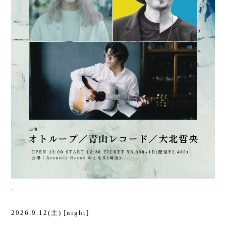
-
2026.9.12(土) [night]