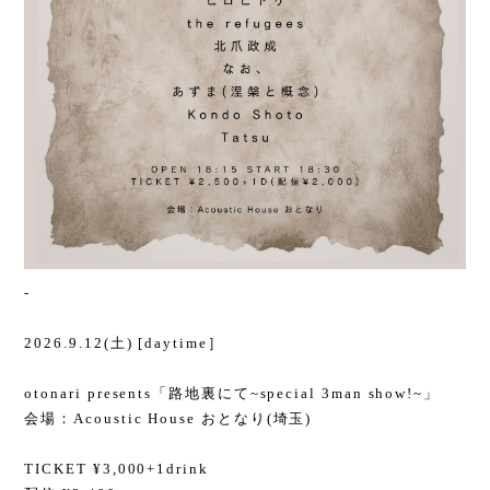
-
2026.9.12(土) [daytime］
otonari presents「路地裏にて~special 3man show!~」
会場：Acoustic House おとなり(埼玉)
TICKET ¥3,000+1drink