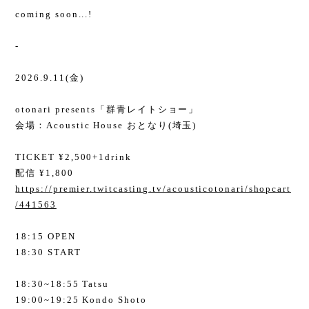
coming soon...!
-
2026.9.11(金)
otonari presents「群青レイトショー」
会場：Acoustic House おとなり(埼玉)
TICKET ¥2,500+1drink
配信 ¥1,800
https://premier.twitcasting.tv/acousticotonari/shopcart
/441563
18:15 OPEN
18:30 START
18:30~18:55 Tatsu
19:00~19:25 Kondo Shoto