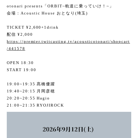
otonari presents「ORBIT~軌道に乗っていけ！~」
会場：Acoustic House おとなり(埼玉)
TICKET ¥2,600+1drink
配信 ¥2,000
https://premier.twitcasting.tv/acousticotonari/shopcart
/441578
OPEN 18:30
START 19:00
19:00~19:35 髙橋優躍
19:40~20:15 月岡彦穂
20:20~20:55 Hagio
21:00~21:35 RYOJIROCK