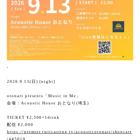
-
2026.9.13(日) [night]
otonari presents「Music in Me」
会場：Acoustic House おとなり(埼玉)
TICKET ¥2,500+1drink
配信 ¥2,000
https://premier.twitcasting.tv/acousticotonari/shopcart
/445019