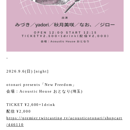
-
2026.9.6(日) [night]
otonari presents「New Freedom」
会場：Acoustic House おとなり(埼玉)
TICKET ¥2,600+1drink
配信 ¥2,000
https://premier.twitcasting.tv/acousticotonari/shopcart
/446110